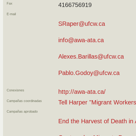
Fax
4166756919
E-mail
SRaper@ufcw.ca
info@awa-ata.ca
Alexes.Barillas@ufcw.ca
Pablo.Godoy@ufcw.ca
Conexiones
http://awa-ata.ca/
Campañas coordinadas
Tell Harper "Migrant Worker
Campañas aprobado
End the Harvest of Death in 