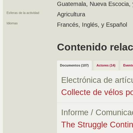
Guatemala, Nueva Escocia, y
Esferas de la actividad
Agricultura
Idiomas
Francés, Inglés, y Español
Contenido rela
Documentos (107)
Actores (14)
Evento
Electrónica de artíc
Collecte de vélos po
Informe / Comunica
The Struggle Conti