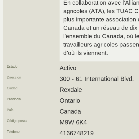
En collaboration avec l’Allia
agricoles (ATA), les TUAC C
plus importante association d
Canada et un réseau de dix 
l’ensemble du Canada, où les
travailleurs agricoles passe
d’où ils viennent.
Estado
Activo
Dirección
300 - 61 International Blvd.
Ciudad
Rexdale
Provincia
Ontario
País
Canada
Código postal
M9W 6K4
Teléfono
4166748219