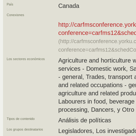
País
Canada
Conexiones
http://carfmsconference.yor
conference=carfms12&sch
(http://carfmsconference.yorku.
conference=carfms12&schedC
Los sectores económicos
Agriculture and horticulture 
services - Domestic work, S
- general, Trades, transport
and related occupations - ge
agriculture and related produ
Labourers in food, beverage
processing, Dancers, y Otro
Tipos de contenido
Análisis de políticas
Los grupos destinatarios
Legisladores, Los investigad