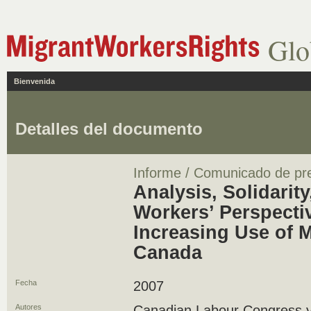
Glo
Bienvenida
Detalles del documento
Informe / Comunicado de pr
Analysis, Solidarit
Workers’ Perspecti
Increasing Use of 
Canada
Fecha
2007
Autores
Canadian Labour Congress y 