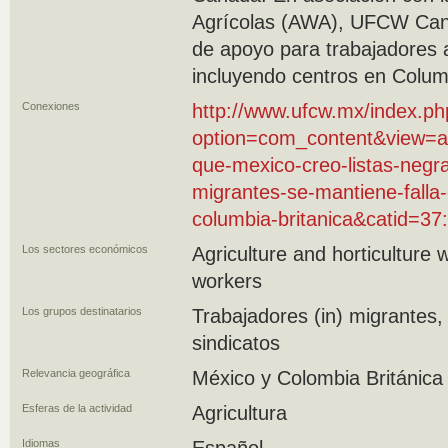
Agrícolas (AWA), UFCW Can
de apoyo para trabajadores a
incluyendo centros en Columb
Conexiones
http://www.ufcw.mx/index.p
option=com_content&view=ar
que-mexico-creo-listas-negr
migrantes-se-mantiene-falla-
columbia-britanica&catid=37
Los sectores económicos
Agriculture and horticulture
workers
Los grupos destinatarios
Trabajadores (in) migrantes,
sindicatos
Relevancia geográfica
México y Colombia Británica
Esferas de la actividad
Agricultura
Idiomas