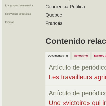
Los grupos destinatarios
Conciencia Pública
Relevancia geográfica
Quebec
Idiomas
Francés
Contenido rela
Documentos (3)
Actores (0)
Eventos (
Artículo de periódic
Les travailleurs agr
Artículo de periódic
Une «victoire» qui i