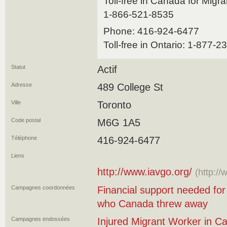
Toll-free in Canada for Migr
1-866-521-8535
Phone: 416-924-6477
Toll-free in Ontario: 1-877-
Statut
Actif
Adresse
489 College St
Ville
Toronto
Code postal
M6G 1A5
Téléphone
416-924-6477
Liens
http://www.iavgo.org/
(http://
Campagnes coordonnées
Financial support needed for
who Canada threw away
Campagnes endossées
Injured Migrant Worker in C