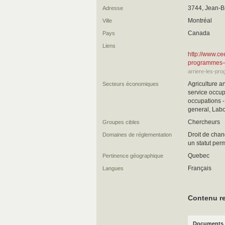
3744, Jean-Br
Adresse
Montréal
Ville
Canada
Pays
Liens
http://www.cee
programmes-
arriere-les-pr
Agriculture a
Secteurs économiques
service occup
occupations -
general, Labo
Chercheurs
Groupes cibles
Droit de chan
Domaines de réglementation
un statut per
Quebec
Pertinence géographique
Français
Langues
Contenu re
Documents 