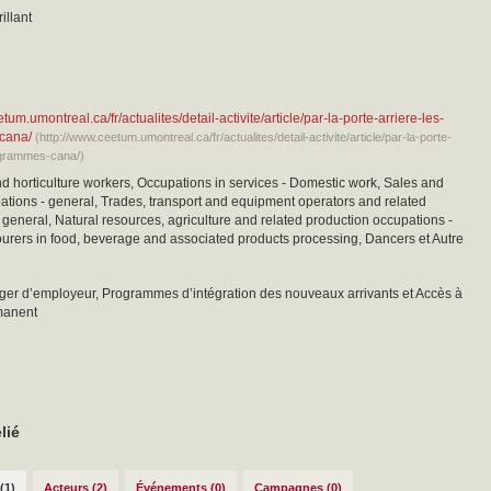
illant
tum.umontreal.ca/fr/actualites/detail-activite/article/par-la-porte-arriere-les-
cana/
(http://www.ceetum.umontreal.ca/fr/actualites/detail-activite/article/par-la-porte-
ogrammes-cana/)
nd horticulture workers, Occupations in services - Domestic work, Sales and
ations - general, Trades, transport and equipment operators and related
 general, Natural resources, agriculture and related production occupations -
urers in food, beverage and associated products processing, Dancers et Autre
ger d’employeur, Programmes d’intégration des nouveaux arrivants et Accès à
manent
lié
(1)
Acteurs (2)
Événements (0)
Campagnes (0)