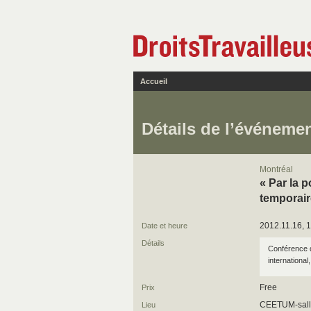
Accueil
Détails de l’événeme
Montréal
« Par la 
temporair
2012.11.16, 1
Date et heure
Détails
Conférence d
international
Free
Prix
CEETUM-sall
Lieu