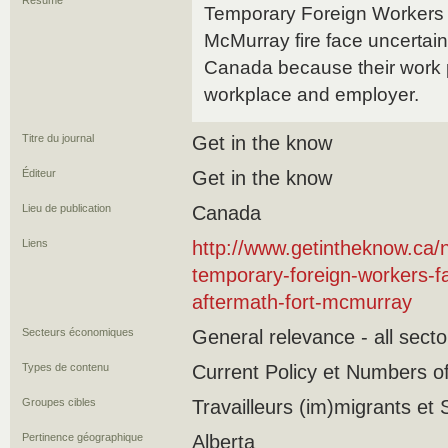
Résumé
Temporary Foreign Workers d
McMurray fire face uncertaint
Canada because their work pe
workplace and employer.
Titre du journal
Get in the know
Éditeur
Get in the know
Lieu de publication
Canada
Liens
http://www.getintheknow.ca/
temporary-foreign-workers-fa
aftermath-fort-mcmurray
Secteurs économiques
General relevance - all secto
Types de contenu
Current Policy et Numbers o
Groupes cibles
Travailleurs (im)migrants et S
Pertinence géographique
Alberta