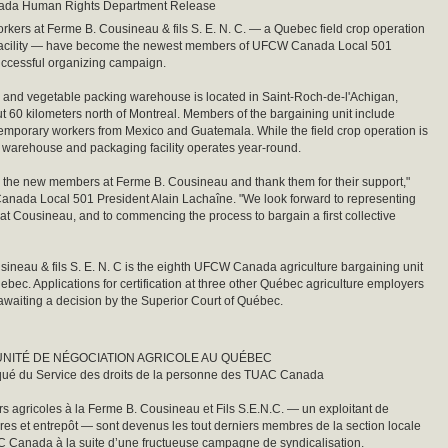
da Human Rights Department Release
orkers at Ferme B. Cousineau & fils S. E. N. C. — a Quebec field crop operation
facility — have become the newest members of UFCW Canada Local 501
uccessful organizing campaign.
p and vegetable packing warehouse is located in Saint-Roch-de-l'Achigan,
 60 kilometers north of Montreal. Members of the bargaining unit include
emporary workers from Mexico and Guatemala. While the field crop operation is
 warehouse and packaging facility operates year-round.
the new members at Ferme B. Cousineau and thank them for their support,"
nada Local 501 President Alain Lachaîne. "We look forward to representing
t Cousineau, and to commencing the process to bargain a first collective
ineau & fils S. E. N. C is the eighth UFCW Canada agriculture bargaining unit
uebec. Applications for certification at three other Québec agriculture employers
 awaiting a decision by the Superior Court of Québec.
NITÉ DE NÉGOCIATION AGRICOLE AU QUÉBEC
é du Service des droits de la personne des TUAC Canada
urs agricoles à la Ferme B. Cousineau et Fils S.E.N.C. — un exploitant de
res et entrepôt — sont devenus les tout derniers membres de la section locale
 Canada à la suite d’une fructueuse campagne de syndicalisation.