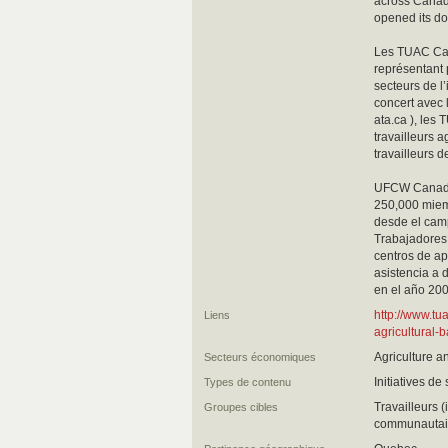
across Canada
opened its do
Les TUAC Cana
représentant 
secteurs de l
concert avec 
ata.ca ), les
travailleurs a
travailleurs 
UFCW Canadá 
250,000 miemb
desde el cam
Trabajadores
centros de a
asistencia a 
en el año 200
http://www.t
Liens
agricultural-
Agriculture a
Secteurs économiques
Initiatives de
Types de contenu
Travailleurs 
Groupes cibles
communautair