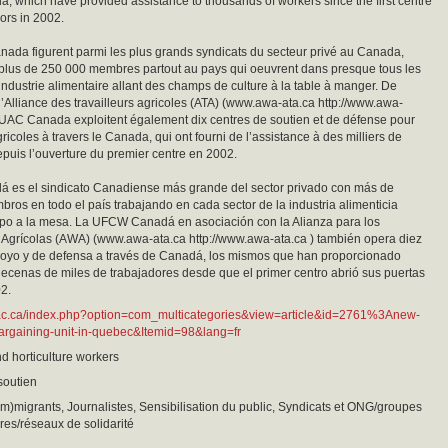
, which have provided assistance to thousands of workers since the first centre
ors in 2002.
da figurent parmi les plus grands syndicats du secteur privé au Canada,
plus de 250 000 membres partout au pays qui oeuvrent dans presque tous les
’industrie alimentaire allant des champs de culture à la table à manger. De
l’Alliance des travailleurs agricoles (ATA) (www.awa-ata.ca http://www.awa-
 TUAC Canada exploitent également dix centres de soutien et de défense pour
gricoles à travers le Canada, qui ont fourni de l’assistance à des milliers de
depuis l’ouverture du premier centre en 2002.
es el sindicato Canadiense más grande del sector privado con más de
ros en todo el país trabajando en cada sector de la industria alimenticia
po a la mesa. La UFCW Canadá en asociación con la Alianza para los
 Agrícolas (AWA) (www.awa-ata.ca http://www.awa-ata.ca ) también opera diez
poyo y de defensa a través de Canadá, los mismos que han proporcionado
decenas de miles de trabajadores desde que el primer centro abrió sus puertas
2.
uac.ca/index.php?option=com_multicategories&view=article&id=2761%3Anew-
bargaining-unit-in-quebec&Itemid=98&lang=fr
nd horticulture workers
 soutien
(im)migrants, Journalistes, Sensibilisation du public, Syndicats et ONG/groupes
es/réseaux de solidarité