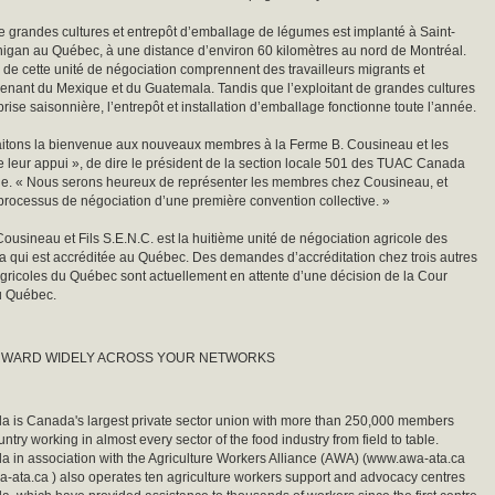
de grandes cultures et entrepôt d’emballage de légumes est implanté à Saint-
igan au Québec, à une distance d’environ 60 kilomètres au nord de Montréal.
e cette unité de négociation comprennent des travailleurs migrants et
enant du Mexique et du Guatemala. Tandis que l’exploitant de grandes cultures
rise saisonnière, l’entrepôt et installation d’emballage fonctionne toute l’année.
itons la bienvenue aux nouveaux membres à la Ferme B. Cousineau et les
 leur appui », de dire le président de la section locale 501 des TUAC Canada
ne. « Nous serons heureux de représenter les membres chez Cousineau, et
processus de négociation d’une première convention collective. »
ousineau et Fils S.E.N.C. est la huitième unité de négociation agricole des
qui est accréditée au Québec. Des demandes d’accréditation chez trois autres
ricoles du Québec sont actuellement en attente d’une décision de la Cour
u Québec.
RWARD WIDELY ACROSS YOUR NETWORKS
is Canada's largest private sector union with more than 250,000 members
ntry working in almost every sector of the food industry from field to table.
in association with the Agriculture Workers Alliance (AWA) (www.awa-ata.ca
a-ata.ca ) also operates ten agriculture workers support and advocacy centres