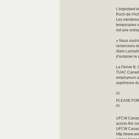
L’exploitant 
Roch-de-l'Ach
Les membres d
temporaires v
est une entrep
« Nous souha
remercions de
Alain Lachaî
d’entamer le 
La Ferme B. C
TUAC Canada 
employeurs ag
supérieure d
￼
PLEASE FO
￼
UFCW Canada 
across the cou
UFCW Canada 
http://www.aw