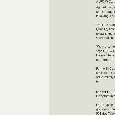
A UFCW Cana
Agriculture w
and storage 
following a s
The field cro
Quebec, about
migrant and t
seasonal, the
"We welcome 
says UFCW Ca
the members a
agreement."
Ferme B. Cous
certified in Q
are currently
￼
NOUVELLE U
Un communiqu
Les travaille
grandes cultu
501 des TUAC