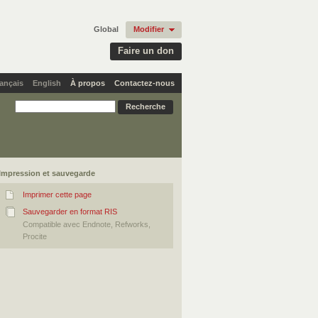
Global
Modifier
Faire un don
ançais
English
À propos
Contactez-nous
Impression et sauvegarde
Imprimer cette page
Sauvegarder en format RIS
Compatible avec Endnote, Refworks,
Procite