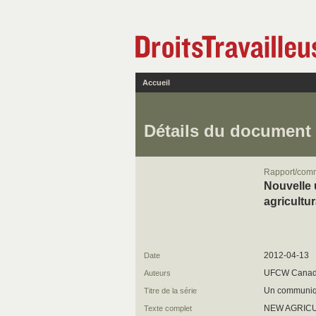
Accueil
Détails du document
Rapport/com
Nouvelle 
agricultur
2012-04-13
Date
UFCW Cana
Auteurs
Un communiqu
Titre de la série
NEW AGRICU
Texte complet