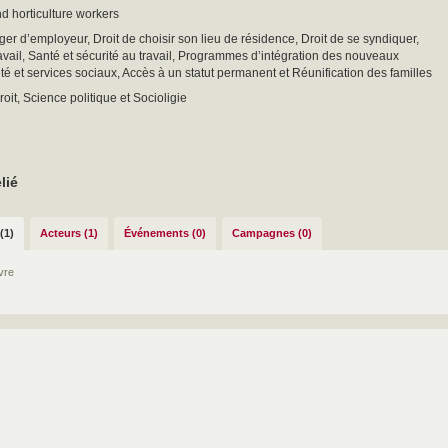
nd horticulture workers
ger d’employeur, Droit de choisir son lieu de résidence, Droit de se syndiquer,
vail, Santé et sécurité au travail, Programmes d’intégration des nouveaux
nté et services sociaux, Accès à un statut permanent et Réunification des familles
roit, Science politique et Socioligie
lié
(1)
Acteurs (1)
Événements (0)
Campagnes (0)
ivre