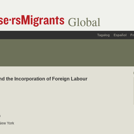
Global
Tagalog
Español
Fr
d the Incorporation of Foreign Labour
h
New York