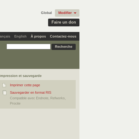
Global
Modifier
Faire un don
ançais
English
À propos
Contactez-nous
Impression et sauvegarde
Imprimer cette page
Sauvegarder en format RIS
Compatible avec Endnote, Refworks,
Procite