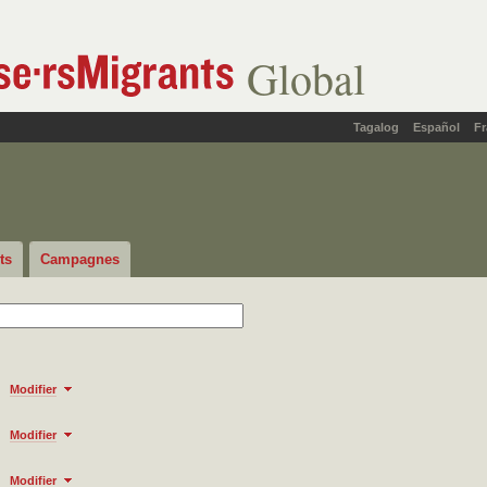
Global
Tagalog
Español
Fr
ts
Campagnes
Modifier
Modifier
Modifier