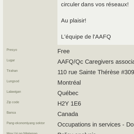
circuler dans vos réseaux!
Au plaisir!
L'équipe de l'AAFQ
Presyo
Free
Lugar
AAFQ/Qc Caregivers associa
Tirahan
110 rue Sainte Thérèse #30
Lungsod
Montréal
Lalawigan
Québec
Zip code
H2Y 1E6
Bansa
Canada
Pang-ekonomiyang sektor
Occupations in services - D
Mga Uri ng Nilalaman