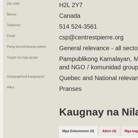
Zip code
H2L 2Y7
Bansa
Canada
Telepono
514 524-3561
Email
csp@centrestpierre.org
Pang-ekonomiyang sektor
General relevance - all secto
Target na mga grupo
Pampublikong Kamalayan, M
and NGO / komunidad group 
Geographical kaugnayan
Quebec and National releva
Wika
Pranses
Kaugnay na Nil
Mga Dokumento (0)
Aktor (4)
Mga kag