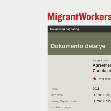
Maligayang pagdating
Dokumento detalye
Batas / Law
Agreemen
Caribbean
Ang doku
2011
Petsa
Human Resou
May-akda
Human Resou
Issuing Organisasyon
6
Number of pages