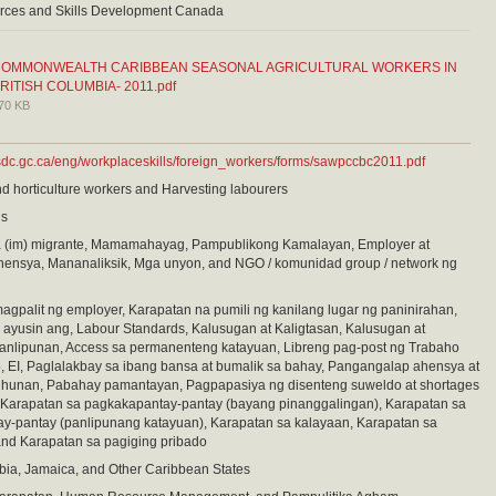
ces and Skills Development Canada
OMMONWEALTH CARIBBEAN SEASONAL AGRICULTURAL WORKERS IN
RITISH COLUMBIA- 2011.pdf
70 KB
sdc.gc.ca/eng/workplaceskills/foreign_workers/forms/sawpccbc2011.pdf
nd horticulture workers and Harvesting labourers
is
(im) migrante, Mamamahayag, Pampublikong Kamalayan, Employer at
ahensya, Mananaliksik, Mga unyon, and NGO / komunidad group / network ng
gpalit ng employer, Karapatan na pumili ng kanilang lugar ng paninirahan,
ayusin ang, Labour Standards, Kalusugan at Kaligtasan, Kalusugan at
anlipunan, Access sa permanenteng katayuan, Libreng pag-post ng Trabaho
, EI, Paglalakbay sa ibang bansa at bumalik sa bahay, Pangangalap ahensya at
unan, Pabahay pamantayan, Pagpapasiya ng disenteng suweldo at shortages
Karapatan sa pagkakapantay-pantay (bayang pinanggalingan), Karapatan sa
y-pantay (panlipunang katayuan), Karapatan sa kalayaan, Karapatan sa
and Karapatan sa pagiging pribado
bia, Jamaica, and Other Caribbean States