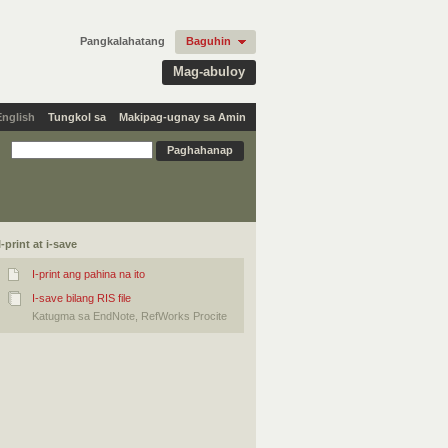
Pangkalahatang
Baguhin
Mag-abuloy
English
Tungkol sa
Makipag-ugnay sa Amin
I-print at i-save
I-print ang pahina na ito
I-save bilang RIS file
Katugma sa EndNote, RefWorks Procite