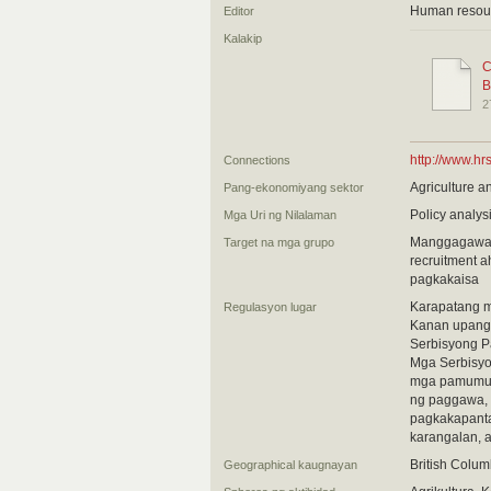
Human resour
Editor
Kalakip
C
B
2
http://www.hr
Connections
Agriculture a
Pang-ekonomiyang sektor
Policy analys
Mga Uri ng Nilalaman
Manggagawa 
Target na mga grupo
recruitment 
pagkakaisa
Karapatang ma
Regulasyon lugar
Kanan upang 
Serbisyong P
Mga Serbisyo
mga pamumuh
ng paggawa, 
pagkakapanta
karangalan, 
British Colum
Geographical kaugnayan