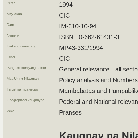
Petsa
1994
May-akda
CIC
Dami
IM-310-10-94
Numero
ISBN : 0-662-61431-3
Iulat ang numero ng
MP43-331/1994
Editor
CIC
Pang-ekonomiyang sektor
General relevance - all secto
Mga Uri ng Nilalaman
Policy analysis and Numbers
Target na mga grupo
Mambabatas and Pampublik
Geographical kaugnayan
Pederal and National releva
Wika
Pranses
Kaugnay na Nil