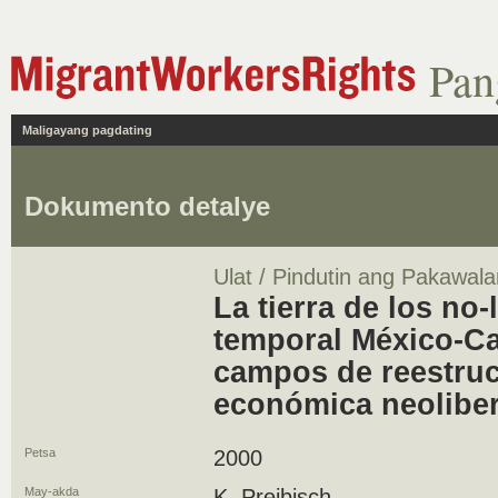
Pan
Maligayang pagdating
Dokumento detalye
Ulat / Pindutin ang Pakawala
La tierra de los no-
temporal México-C
campos de reestruc
económica neoliber
Petsa
2000
May-akda
K. Preibisch