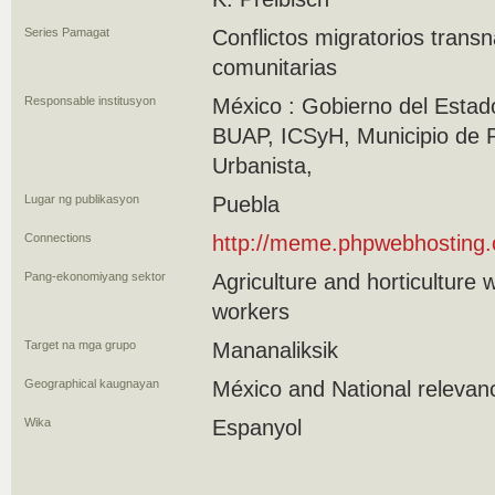
Series Pamagat
Conflictos migratorios trans
comunitarias
Responsable institusyon
México : Gobierno del Esta
BUAP, ICSyH, Municipio de P
Urbanista,
Lugar ng publikasyon
Puebla
Connections
http://meme.phpwebhosting.
Pang-ekonomiyang sektor
Agriculture and horticulture
workers
Target na mga grupo
Mananaliksik
Geographical kaugnayan
México and National relevan
Wika
Espanyol