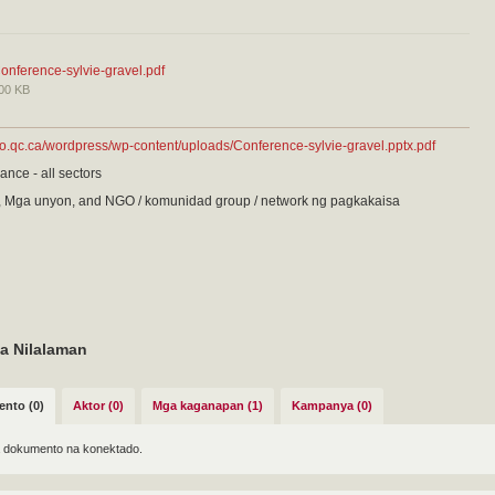
onference-sylvie-gravel.pdf
00 KB
so.qc.ca/wordpress/wp-content/uploads/Conference-sylvie-gravel.pptx.pdf
ance - all sectors
, Mga unyon, and NGO / komunidad group / network ng pagkakaisa
a Nilalaman
nto (0)
Aktor (0)
Mga kaganapan (1)
Kampanya (0)
 dokumento na konektado.