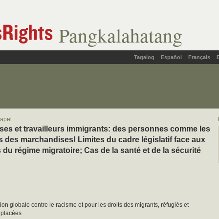
Pangkalahatang
Tagalog
Español
Français
apel
uses et travailleurs immigrants: des personnes comme les
s des marchandises! Limites du cadre législatif face aux
 du régime migratoire; Cas de la santé et de la sécurité
ion globale contre le racisme et pour les droits des migrants, réfugiés et
éplacées