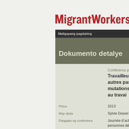
Maligayang pagdating
Dokumento detalye
Conference p
Travaille
autres pa
mutations
au travai
2013
Petsa
Sylvie Gravel
May-akda
Journée d’act
Pangalan ng conference
personnes d