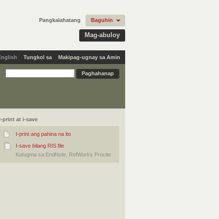
Pangkalahatang
Baguhin
Mag-abuloy
English
Tungkol sa
Makipag-ugnay sa Amin
I-print at i-save
I-print ang pahina na ito
I-save bilang RIS file
Katugma sa EndNote, RefWorks Procite