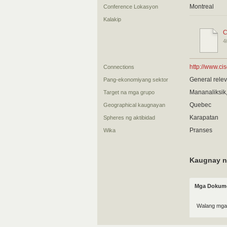
Montreal
Conference Lokasyon
Kalakip
C
4
http://www.ci
Connections
General relev
Pang-ekonomiyang sektor
Mananaliksik
Target na mga grupo
Quebec
Geographical kaugnayan
Karapatan
Spheres ng aktibidad
Pranses
Wika
Kaugnay n
Mga Dokume
Walang mga