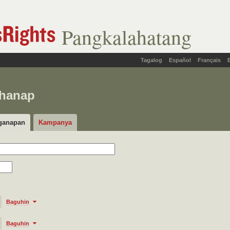
Pangkalahatang
Tagalog
Español
Français
ahanap
ganapan
Kampanya
Baguhin
Baguhin