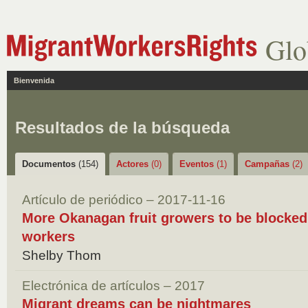
Glo
Bienvenida
Resultados de la búsqueda
Documentos
(154)
Actores
(0)
Eventos
(1)
Campañas
(2)
Artículo de periódico – 2017-11-16
More Okanagan fruit growers to be blocked
workers
Shelby Thom
Electrónica de artículos – 2017
Migrant dreams can be nightmares