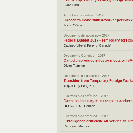
Eric Trump's winery is hiring foreign wo
Gabe Ortiz
Artículo de periódico – 2017
Canada to make skilled-worker permits ea
Josh O'Kane
Documento del gobierno – 2017
Federal Budget 2017 - Temporary foreig
Cabinet (Liberal Party of Canada)
Documento Genérico – 2017
Canadian produce industry meets with M
Diego Flammini
Documento del gobierno – 2017
Transition from Temporary Foreign Work
Yuqian Lu y Feng Hou
Electrónica de artículos – 2017
Cannabis industry must respect workers'
UFCW/TUAC Canada
Electrónica de artículos – 2017
L’intelligence artificielle au service de l’
Catherine Mathys