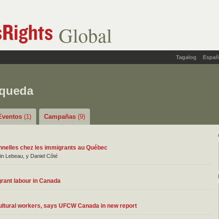
Global
Tagalog
Españ
squeda
Eventos
(1)
Campañas
(9)
ionnelles chez les immigrants au Québec
in Lebeau, y Daniel Côté
grant labour in Canada
ultural workers, says UFCW Canada in new report