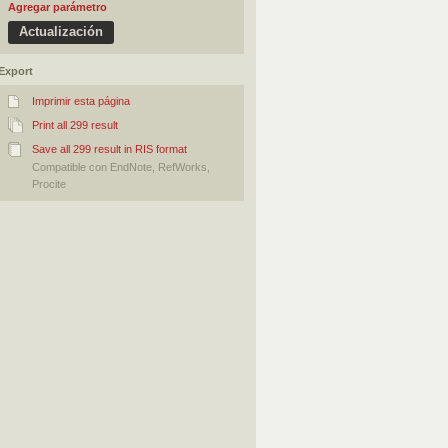
Agregar parámetro
Export
Imprimir esta página
Print all 299 result
Save all 299 result in RIS format
Compatible con EndNote, RefWorks,
Procite