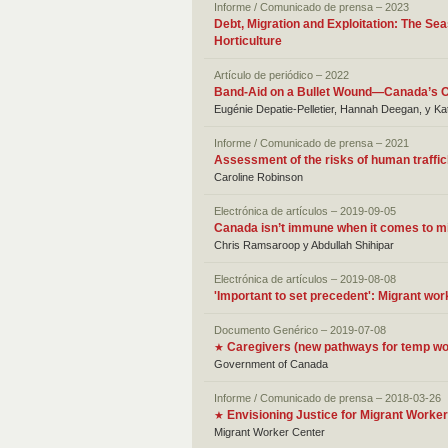
Informe / Comunicado de prensa – 2023
Debt, Migration and Exploitation: The Se
Horticulture
Artículo de periódico – 2022
Band-Aid on a Bullet Wound—Canada’s Op
Eugénie Depatie-Pelletier, Hannah Deegan, y Ka
Informe / Comunicado de prensa – 2021
Assessment of the risks of human traffic
Caroline Robinson
Electrónica de artículos – 2019-09-05
Canada isn’t immune when it comes to mi
Chris Ramsaroop y Abdullah Shihipar
Electrónica de artículos – 2019-08-08
'Important to set precedent': Migrant wor
Documento Genérico – 2019-07-08
Caregivers (new pathways for temp wo
★
Government of Canada
Informe / Comunicado de prensa – 2018-03-26
Envisioning Justice for Migrant Work
★
Migrant Worker Center