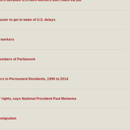
rkers because U.S.-born workers don't want the job
sier to get in wake of U.S. delays
n workers
embers of Parliament
ers to Permanent Residents, 1990 to 2014
 rights, says National President Paul Meinema
immigration