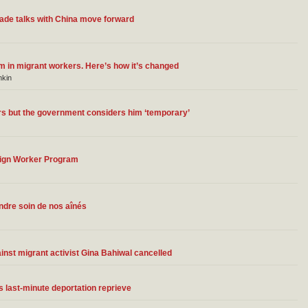
rade talks with China move forward
om in migrant workers. Here’s how it’s changed
nkin
ars but the government considers him ‘temporary’
ign Worker Program
dre soin de nos aînés
st migrant activist Gina Bahiwal cancelled
 last-minute deportation reprieve