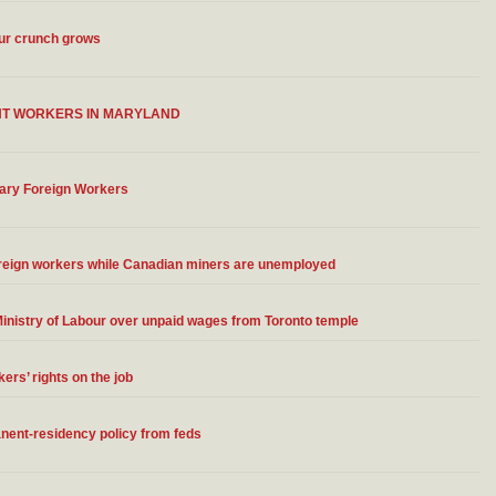
our crunch grows
ANT WORKERS IN MARYLAND
rary Foreign Workers
oreign workers while Canadian miners are unemployed
 Ministry of Labour over unpaid wages from Toronto temple
ers’ rights on the job
anent-residency policy from feds