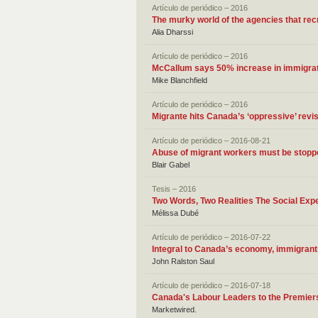
Artículo de periódico – 2016
The murky world of the agencies that rec
Alia Dharssi
Artículo de periódico – 2016
McCallum says 50% increase in immigrati
Mike Blanchfield
Artículo de periódico – 2016
Migrante hits Canada’s ‘oppressive’ rev
Artículo de periódico – 2016-08-21
Abuse of migrant workers must be stoppe
Blair Gabel
Tesis – 2016
Two Words, Two Realities The Social Exp
Mélissa Dubé
Artículo de periódico – 2016-07-22
Integral to Canada’s economy, immigran
John Ralston Saul
Artículo de periódico – 2016-07-18
Canada's Labour Leaders to the Premiers
Marketwired.