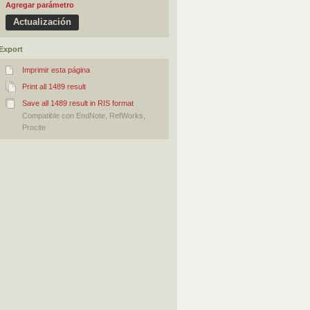
Agregar parámetro
Export
Imprimir esta página
Print all 1489 result
Save all 1489 result in RIS format
Compatible con EndNote, RefWorks,
Procite