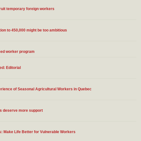
ruit temporary foreign workers
on to 450,000 might be too ambitious
ised worker program
d: Editorial
erience of Seasonal Agricultural Workers in Quebec
ts deserve more support
: Make Life Better for Vulnerable Workers