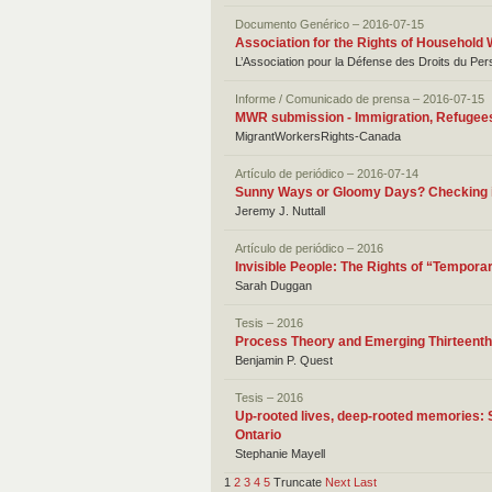
Documento Genérico – 2016-07-15
Association for the Rights of Household
L’Association pour la Défense des Droits du Pe
Informe / Comunicado de prensa – 2016-07-15
MWR submission - Immigration, Refugees
MigrantWorkersRights-Canada
Artículo de periódico – 2016-07-14
Sunny Ways or Gloomy Days? Checking i
Jeremy J. Nuttall
Artículo de periódico – 2016
Invisible People: The Rights of “Tempor
Sarah Duggan
Tesis – 2016
Process Theory and Emerging Thirteent
Benjamin P. Quest
Tesis – 2016
Up-rooted lives, deep-rooted memories: 
Ontario
Stephanie Mayell
1
2
3
4
5
Truncate
Next
Last