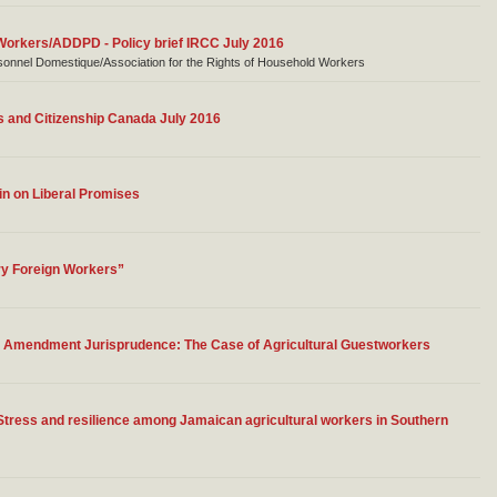
 Workers/ADDPD - Policy brief IRCC July 2016
rsonnel Domestique/Association for the Rights of Household Workers
 and Citizenship Canada July 2016
n on Liberal Promises
ary Foreign Workers”
h Amendment Jurisprudence: The Case of Agricultural Guestworkers
Stress and resilience among Jamaican agricultural workers in Southern