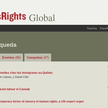
Global
Tagalog
Españ
squeda
Eventos
(98)
Campañas
(47)
ionnelles chez les immigrants au Québec
in Lebeau, y Daniel Côté
grant labour in Canada
emporary forms of slavery in human rights, a UN expert urges