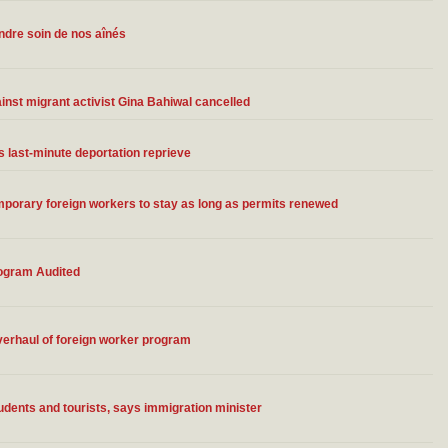
dre soin de nos aînés
st migrant activist Gina Bahiwal cancelled
 last-minute deportation reprieve
porary foreign workers to stay as long as permits renewed
ogram Audited
verhaul of foreign worker program
ents and tourists, says immigration minister