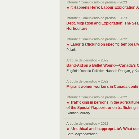
Informe / Comunicado de prensa – 2023
It Happens Here: Labour Exploitation
★
Informe / Comunicado de prensa – 2023
Debt, Migration and Exploitation: The Se
Horticulture
Informe / Comunicado de prensa – 2022
Labor trafficking on specific temporar
★
Polaris
Artículo de periódico – 2022
Band-Aid on a Bullet Wound—Canada’s Op
Eugénie Depatie-Pelletier, Hannah Deegan, y Ka
Artículo de periódico – 2022
Migrant women workers in Canada continu
Informe / Comunicado de prensa – 2022
Trafficking in persons in the agricult
★
of the Special Rapporteur on trafficking 
Siobhán Mullally
Artículo de periódico – 2022
‘Unethical and inappropriate’: What co
★
Sara Mojtehedzadeh