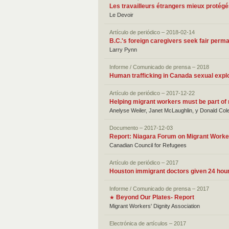
Les travailleurs étrangers mieux protég
Le Devoir
Artículo de periódico – 2018-02-14
B.C.'s foreign caregivers seek fair perm
Larry Pynn
Informe / Comunicado de prensa – 2018
Human trafficking in Canada sexual explo
Artículo de periódico – 2017-12-22
Helping migrant workers must be part of 
Anelyse Weiler, Janet McLaughlin, y Donald Col
Documento – 2017-12-03
Report: Niagara Forum on Migrant Worke
Canadian Council for Refugees
Artículo de periódico – 2017
Houston immigrant doctors given 24 hours
Informe / Comunicado de prensa – 2017
Beyond Our Plates- Report
★
Migrant Workers' Dignity Association
Electrónica de artículos – 2017