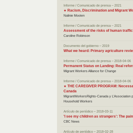
Informe / Comunicado de prensa – 2021
Racism, Discrimination and Migrant Wo
★
Nalinie Mooten
Informe / Comunicado de prensa – 2021
Assessment of the risks of human traffic
Caroline Robinson
Documento del gobierno – 2019
What we heard: Primary agriculture revi
Informe / Comunicado de prensa – 2018-04-06
Permanent Status on Landing: Real refor
Migrant Workers Alliance for Change
Informe / Comunicado de prensa – 2018-04-06
THE CAREGIVER PROGRAM: Necessary re
★
Canada
MigrantWorkersRights-Canada y L’Association po
Household Workers
Artículo de periódico – 2018-03-11
'I see my children as strangers': The pa
CBC News
Artículo de periódico – 2018-02-28