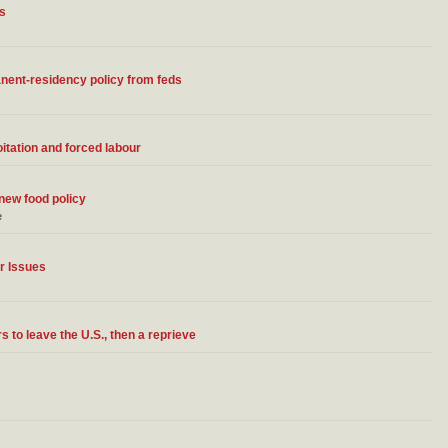
és
anent-residency policy from feds
itation and forced labour
new food policy
e
r Issues
 to leave the U.S., then a reprieve