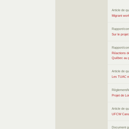
Article de qu
Migrant work
Rapport/co
Sur le projet
Rapport/co
Réactions de
Québec au pro
Article de qu
Les TUAC e
Règlement/lo
Projet de Loi
Article de qu
UFCW Canada 
Document g