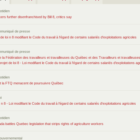
otidien
ers further disenfranchised by Bill 8, critics say
mmuniqué de presse
 de loi n 8 modifiant le Code du travail à l'égard de certains salariés d'exploitations agricoles
mmuniqué de presse
 la Fédération des travailleurs et travailleuses du Québec et des Travailleurs et travailleuse
jet de loi 8 - Loi modifiant le Code du travail à l'égard de certains salariés d'exploitations ag
otidien
t la FTQ menacent de poursuivre Québec
i
 n 8 - Loi modifiant le Code du travail à l'égard de certains salariés d'exploitations agricoles
otidien
battles Quebec legislation that strips rights of agriculture workers
ouvernemental