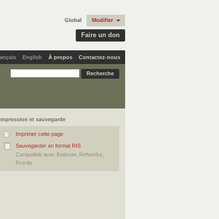
Global
Modifier
Faire un don
ançais
English
À propos
Contactez-nous
Impression et sauvegarde
Imprimer cette page
Sauvegarder en format RIS
Compatible avec Endnote, Refworks,
Procite