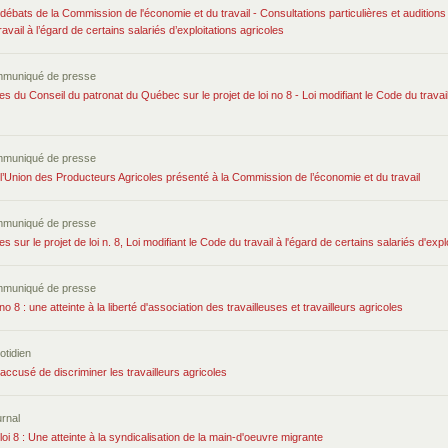
débats de la Commission de l'économie et du travail - Consultations particulières et auditions pu
avail à l’égard de certains salariés d’exploitations agricoles
mmuniqué de presse
 du Conseil du patronat du Québec sur le projet de loi no 8 - Loi modifiant le Code du travail 
mmuniqué de presse
’Union des Producteurs Agricoles présenté à la Commission de l’économie et du travail
mmuniqué de presse
sur le projet de loi n. 8, Loi modifiant le Code du travail à l'égard de certains salariés d'expl
mmuniqué de presse
 no 8 : une atteinte à la liberté d'association des travailleuses et travailleurs agricoles
otidien
ccusé de discriminer les travailleurs agricoles
urnal
loi 8 : Une atteinte à la syndicalisation de la main-d'oeuvre migrante