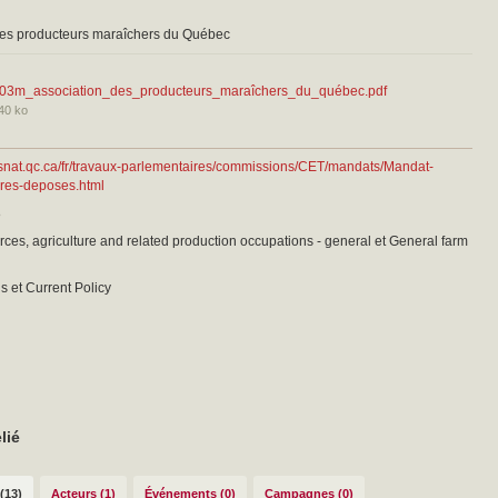
des producteurs maraîchers du Québec
03m_association_des_producteurs_maraîchers_du_québec.pdf
40 ko
ssnat.qc.ca/fr/travaux-parlementaires/commissions/CET/mandats/Mandat-
res-deposes.html
8
rces, agriculture and related production occupations - general et General farm
s et Current Policy
lié
(13)
Acteurs (1)
Événements (0)
Campagnes (0)