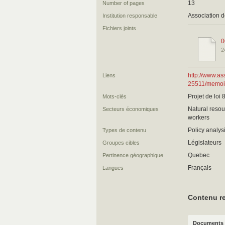
13
Number of pages
Association 
Institution responsable
Fichiers joints
0
2
http://www.a
Liens
25511/memoi
Projet de loi 
Mots-clés
Natural resou
Secteurs économiques
workers
Policy analysi
Types de contenu
Législateurs
Groupes cibles
Quebec
Pertinence géographique
Français
Langues
Contenu re
Documents 