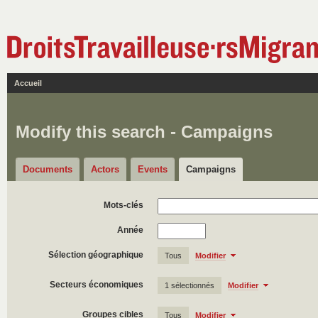
Accueil
Modify this search - Campaigns
Documents
Actors
Events
Campaigns
Mots-clés
Année
Sélection géographique
Tous
Modifier
Secteurs économiques
1 sélectionnés
Modifier
Groupes cibles
Tous
Modifier