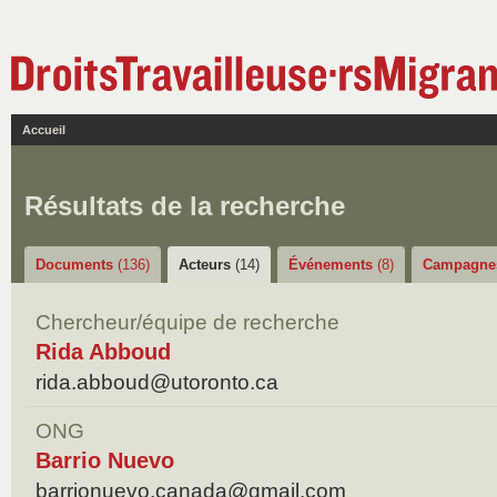
Accueil
Résultats de la recherche
Documents
(136)
Acteurs
(14)
Événements
(8)
Campagn
Chercheur/équipe de recherche
Rida Abboud
rida.abboud@utoronto.ca
ONG
Barrio Nuevo
barrionuevo.canada@gmail.com