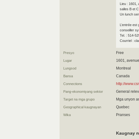
Lieu : 1601,
salles B et C
Un lunch ser
L’entrée est 
conseiller sy
Tel. : 514-5
Courriel : c
Free
Presyo
1601, avenue 
Lugar
Montreal
Lungsod
Canada
Bansa
http://www.cs
Connections
General relev
Pang-ekonomiyang sektor
Mga unyon an
Target na mga grupo
Quebec
Geographical kaugnayan
Pranses
Wika
Kaugnay n