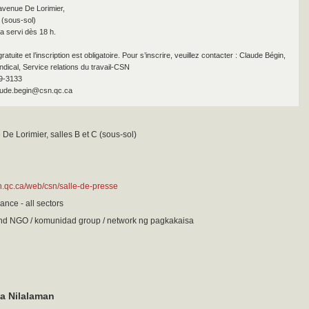
 avenue De Lorimier,
 (sous-sol)
a servi dès 18 h.
gratuite et l’inscription est obligatoire. Pour s’inscrire, veuillez contacter : Claude Bégin,
ndical, Service relations du travail-CSN
29-3133
laude.begin@csn.qc.ca
De Lorimier, salles B et C (sous-sol)
n.qc.ca/web/csn/salle-de-presse
ance - all sectors
d NGO / komunidad group / network ng pagkakaisa
a Nilalaman