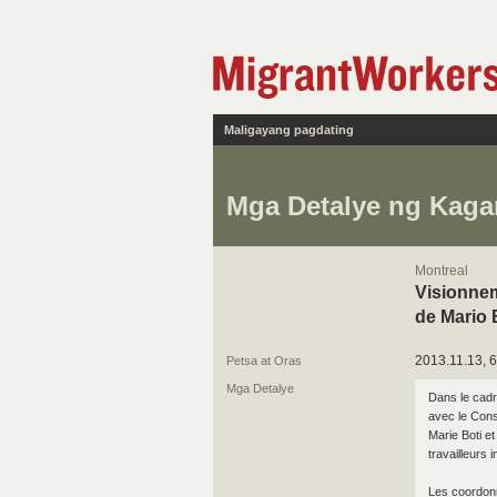
Maligayang pagdating
Mga Detalye ng Kag
Montreal
Visionnem
de Mario 
2013.11.13, 6
Petsa at Oras
Mga Detalye
Dans le cadr
avec le Conse
Marie Boti e
travailleurs 
Les coordon