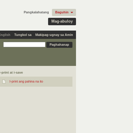
Pangkalahatang
Baguhin
Mag-abuloy
English
Tungkol sa
Makipag-ugnay sa Amin
I-print at i-save
I-print ang pahina na ito