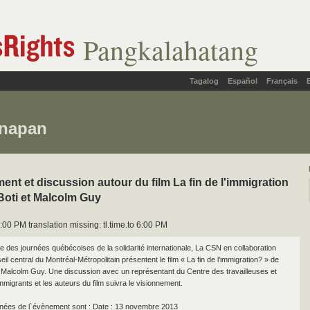
Pangkalahatang
Tagalog
Español
Français
anapan
ent et discussion autour du film La fin de l'immigration
Boti et Malcolm Guy
:00 PM translation missing: tl.time.to 6:00 PM
e des journées québécoises de la solidarité internationale, La CSN en collaboration
il central du Montréal-Métropolitain présentent le film « La fin de l’immigration? » de
t Malcolm Guy. Une discussion avec un représentant du Centre des travailleuses et
immigrants et les auteurs du film suivra le visionnement.
nées de l`évènement sont : Date : 13 novembre 2013