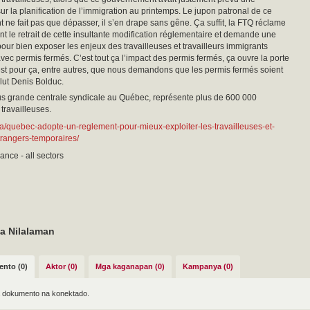
sur la planification de l’immigration au printemps. Le jupon patronal de ce
ne fait pas que dépasser, il s’en drape sans gêne. Ça suffit, la FTQ réclame
 le retrait de cette insultante modification réglementaire et demande une
pour bien exposer les enjeux des travailleuses et travailleurs immigrants
vec permis fermés. C’est tout ça l’impact des permis fermés, ça ouvre la porte
st pour ça, entre autres, que nous demandons que les permis fermés soient
clut Denis Bolduc.
us grande centrale syndicale au Québec, représente plus de 600 000
 travailleuses.
c.ca/quebec-adopte-un-reglement-pour-mieux-exploiter-les-travailleuses-et-
etrangers-temporaires/
ance - all sectors
a Nilalaman
nto (0)
Aktor (0)
Mga kaganapan (0)
Kampanya (0)
 dokumento na konektado.