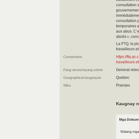
consultation 
gouvernement 
immédiatement
consultation 
temporaires a
aux abus. C’e
abolis », con
La FTQ, la pl
travailleurs et
https://ftq.q
Connections
travailleurs-
General relev
Pang-ekonomiyang sektor
Quebec
Geographical kaugnayan
Pranses
Wika
Kaugnay n
Mga Dokume
Walang mga