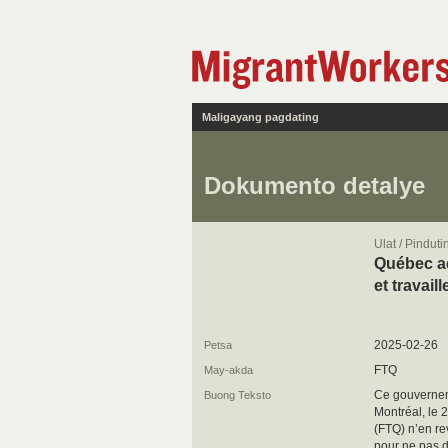
Maligayang pagdating
Dokumento detalye
Ulat / Pindut
Québec ad
et travai
2025-02-26
Petsa
FTQ
May-akda
Ce gouvernem
Buong Teksto
Montréal, le 
(FTQ) n’en re
pour ne pas d