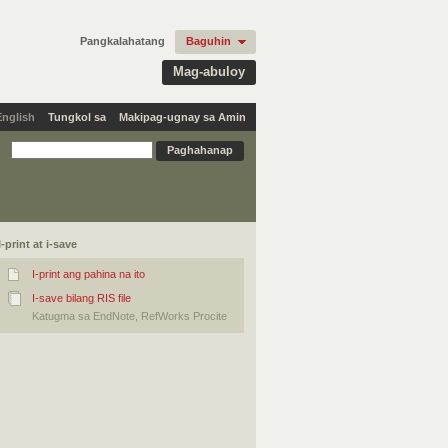
Pangkalahatang
Baguhin
Mag-abuloy
English
Tungkol sa
Makipag-ugnay sa Amin
I-print at i-save
I-print ang pahina na ito
I-save bilang RIS file
Katugma sa EndNote, RefWorks Procite