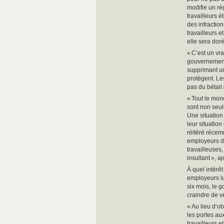
modifie un rè
travailleurs 
des infraction
travailleurs e
elle sera dor
« C’est un vr
gouvernement
supprimant un 
protègent. Le
pas du bétail
« Tout le mond
sont non seule
Une situation
leur situation
réitéré récem
employeurs dél
travailleuses
insultant », a
À quel intérê
employeurs lu
six mois, le 
craindre de v
« Au lieu d’o
les portes au
travailleurs 