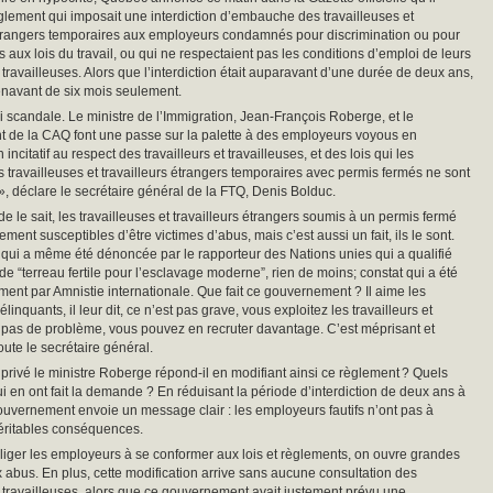
glement qui imposait une interdiction d’embauche des travailleuses et
étrangers temporaires aux employeurs condamnés pour discrimination ou pour
s aux lois du travail, ou qui ne respectaient pas les conditions d’emploi de leurs
t travailleuses. Alors que l’interdiction était auparavant d’une durée de deux ans,
énavant de six mois seulement.
ai scandale. Le ministre de l’Immigration, Jean-François Roberge, et le
 de la CAQ font une passe sur la palette à des employeurs voyous en
incitatif au respect des travailleurs et travailleuses, et des lois qui les
s travailleuses et travailleurs étrangers temporaires avec permis fermés ne sont
 », déclare le secrétaire général de la FTQ, Denis Bolduc.
e le sait, les travailleuses et travailleurs étrangers soumis à un permis fermé
ment susceptibles d’être victimes d’abus, mais c’est aussi un fait, ils le sont.
 qui a même été dénoncée par le rapporteur des Nations unies qui a qualifié
 de “terreau fertile pour l’esclavage moderne”, rien de moins; constat qui a été
ment par Amnistie internationale. Que fait ce gouvernement ? Il aime les
inquants, il leur dit, ce n’est pas grave, vous exploitez les travailleurs et
, pas de problème, vous pouvez en recruter davantage. C’est méprisant et
joute le secrétaire général.
t privé le ministre Roberge répond-il en modifiant ainsi ce règlement ? Quels
i en ont fait la demande ? En réduisant la période d’interdiction de deux ans à
gouvernement envoie un message clair : les employeurs fautifs n’ont pas à
éritables conséquences.
bliger les employeurs à se conformer aux lois et règlements, on ouvre grandes
x abus. En plus, cette modification arrive sans aucune consultation des
et travailleuses, alors que ce gouvernement avait justement prévu une