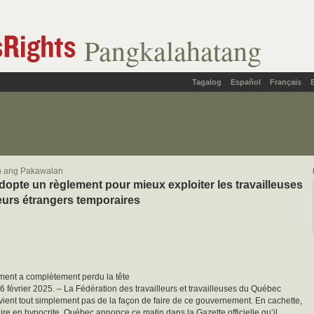
Pangkalahatang
Tagalog
Español
Français
in ang Pakawalan
opte un règlement pour mieux exploiter les travailleuses
lleurs étrangers temporaires
ent a complètement perdu la tête
26 février 2025. – La Fédération des travailleurs et travailleuses du Québec
vient tout simplement pas de la façon de faire de ce gouvernement. En cachette,
ire en hypocrite, Québec annonce ce matin dans la Gazette officielle qu’il