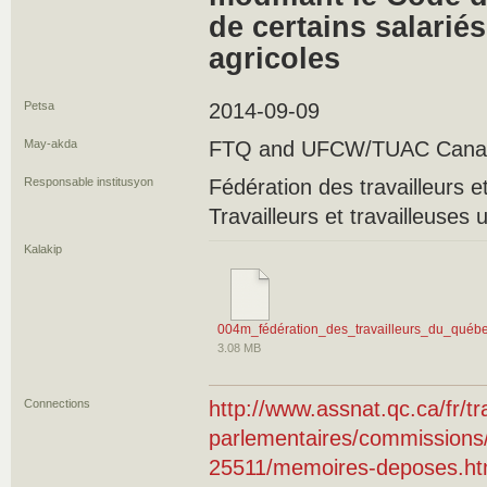
de certains salariés
agricoles
Petsa
2014-09-09
May-akda
FTQ and UFCW/TUAC Cana
Responsable institusyon
Fédération des travailleurs e
Travailleurs et travailleuses 
Kalakip
004m_fédération_des_travailleurs_du_québe
3.08 MB
Connections
http://www.assnat.qc.ca/fr/t
parlementaires/commission
25511/memoires-deposes.ht