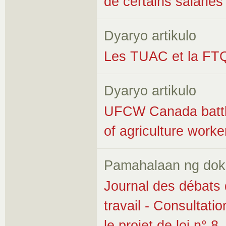
de certains salariés
Dyaryo artikulo
Les TUAC et la FT
Dyaryo artikulo
UFCW Canada battles
of agriculture worke
Pamahalaan ng do
Journal des débats 
travail - Consultatio
le projet de loi n° 8