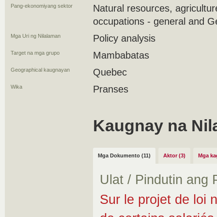
Pang-ekonomiyang sektor
Natural resources, agricultu
occupations - general and G
Mga Uri ng Nilalaman
Policy analysis
Target na mga grupo
Mambabatas
Geographical kaugnayan
Quebec
Wika
Pranses
Kaugnay na Nil
Mga Dokumento (11)
Aktor (3)
Mga ka
Ulat / Pindutin ang
Sur le projet de loi 