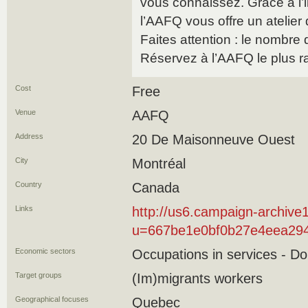
vous connaissez. Grâce à l’i
l’AAFQ vous offre un atelier 
Faites attention : le nombre 
Réservez à l’AAFQ le plus r
Cost
Free
Venue
AAFQ
Address
20 De Maisonneuve Ouest
City
Montréal
Country
Canada
Links
http://us6.campaign-archive
u=667be1e0bf0b27e4eea294
Economic sectors
Occupations in services - D
Target groups
(Im)migrants workers
Geographical focuses
Quebec