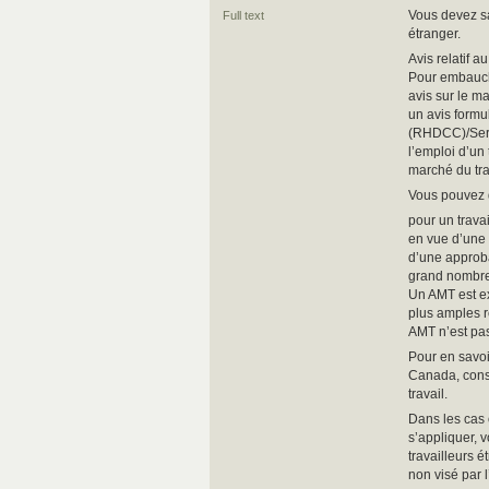
Vous devez sa
Full text
étranger.
Avis relatif a
Pour embauche
avis sur le m
un avis form
(RHDCC)/Servi
l’emploi d’un 
marché du tr
Vous pouvez
pour un travai
en vue d’une 
d’une approba
grand nombre 
Un AMT est ex
plus amples r
AMT n’est pas
Pour en savoir
Canada, consu
travail.
Dans les cas 
s’appliquer,
travailleurs 
non visé par 