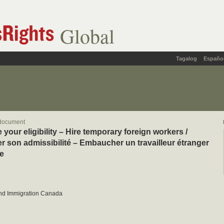
Global
Tagalog
Españo
document
your eligibility – Hire temporary foreign workers /
r son admissibilité – Embaucher un travailleur étranger
e
and Immigration Canada
3