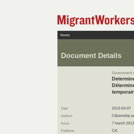
Home
Document Details
Government 
Determine 
Détermine
temporair
2013-03-07
Date
Citizenship 
Authors
7 march 201
Issue
CIC
Publisher