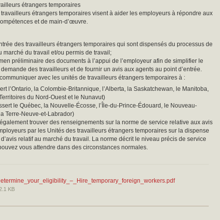
vailleurs étrangers temporaires
 travailleurs étrangers temporaires visent à aider les employeurs à répondre aux
compétences et de main-d’œuvre.
l’entrée des travailleurs étrangers temporaires qui sont dispensés du processus de
 au marché du travail et/ou permis de travail;
men préliminaire des documents à l’appui de l’employeur afin de simplifier le
demande des travailleurs et de fournir un avis aux agents au point d’entrée.
ommuniquer avec les unités de travailleurs étrangers temporaires à :
ert l’Ontario, la Colombie-Britannique, l’Alberta, la Saskatchewan, le Manitoba,
 Territoires du Nord-Ouest et le Nunavut)
ssert le Québec, la Nouvelle-Écosse, l’Île-du-Prince-Édouard, le Nouveau-
la Terre-Neuve-et-Labrador)
galement trouver des renseignements sur la norme de service relative aux avis
mployeurs par les Unités des travailleurs étrangers temporaires sur la dispense
d’avis relatif au marché du travail. La norme décrit le niveau précis de service
pouvez vous attendre dans des circonstances normales.
etermine_your_eligibility_–_Hire_temporary_foreign_workers.pdf
2.1 KB