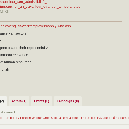
éterminer_son_admissibilité_–
Embaucher_un_travailleur_étranger_temporaire.pdf
4.8 KB
c.gc.ca/english/work/employers/apply-who.asp
ance - all sectors
y
encies and their representatives
National relevance
of human resources
nglish
(2)
Actors (1)
Events (0)
Campaigns (0)
 document
rt: Temporary Foreign Worker Units / Aide à l’embauche – Unités des travailleurs étrangers 