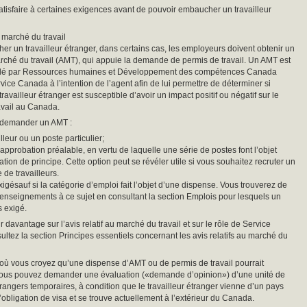
tisfaire à certaines exigences avant de pouvoir embaucher un travailleur
u marché du travail
r un travailleur étranger, dans certains cas, les employeurs doivent obtenir un
arché du travail (AMT), qui appuie la demande de permis de travail. Un AMT est
ulé par Ressources humaines et Développement des compétences Canada
ce Canada à l’intention de l’agent afin de lui permettre de déterminer si
travailleur étranger est susceptible d’avoir un impact positif ou négatif sur le
avail au Canada.
 demander un AMT :
lleur ou un poste particulier;
approbation préalable, en vertu de laquelle une série de postes font l’objet
tion de principe. Cette option peut se révéler utile si vous souhaitez recruter un
de travailleurs.
igésauf si la catégorie d’emploi fait l’objet d’une dispense. Vous trouverez de
enseignements à ce sujet en consultant la section Emplois pour lesquels un
 exigé.
 davantage sur l’avis relatif au marché du travail et sur le rôle de Service
ltez la section Principes essentiels concernant les avis relatifs au marché du
où vous croyez qu’une dispense d’AMT ou de permis de travail pourrait
 vous pouvez demander une évaluation («demande d’opinion») d’une unité de
étrangers temporaires, à condition que le travailleur étranger vienne d’un pays
l’obligation de visa et se trouve actuellement à l’extérieur du Canada.