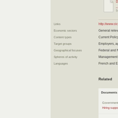
D
_
5
http://www.ci
Links
General relev
Economic sectors
Current Polic
Content types
Employers, ag
Target groups
Federal and 
Geographical focuses
Management 
Spheres of activity
French and E
Languages
Related
Documents 
Government
Hiring suppo