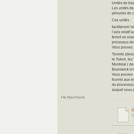
Unités de tra
Les unités de
pénuries de 
Ces unités :
faciliteront 
l’avis relatif
feront un exa
processus de 
Vous pouvez c
Toronto (dess
le Yukon, les
Montréal ( de
Brunswick et 
Vous pouvez é
fournis aux e
du processus 
auquel vous 
File Attachments
D
5