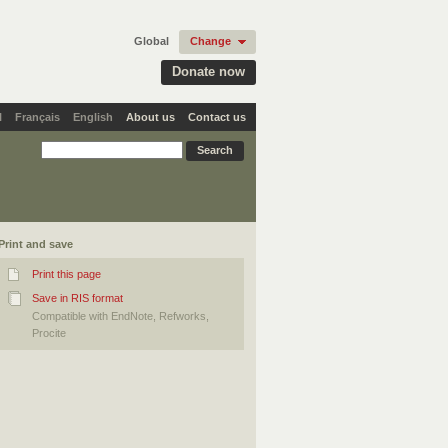
Global
Change
Donate now
l
Français
English
About us
Contact us
Print and save
Print this page
Save in RIS format
Compatible with EndNote, Refworks,
Procite