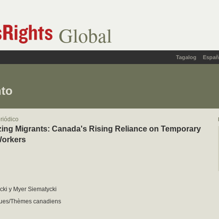
Global
Tagalog
Españ
nto
eriódico
zing Migrants: Canada's Rising Reliance on Temporary
Workers
cki y Myer Siematycki
sues/Thèmes canadiens