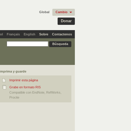
Global
Cambio
Donar
ol
Français
English
Sobre
Contactenos
Imprima y guarde
Imprimir esta página
Grabe en formato RIS
Compatible con EndNote, RefWorks,
Procite