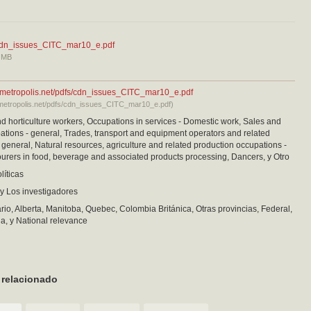
dn_issues_CITC_mar10_e.pdf
 MB
a.metropolis.net/pdfs/cdn_issues_CITC_mar10_e.pdf
.metropolis.net/pdfs/cdn_issues_CITC_mar10_e.pdf)
nd horticulture workers, Occupations in services - Domestic work, Sales and
ations - general, Trades, transport and equipment operators and related
 general, Natural resources, agriculture and related production occupations -
urers in food, beverage and associated products processing, Dancers, y Otro
líticas
y Los investigadores
io, Alberta, Manitoba, Quebec, Colombia Británica, Otras provincias, Federal,
a, y National relevance
 relacionado