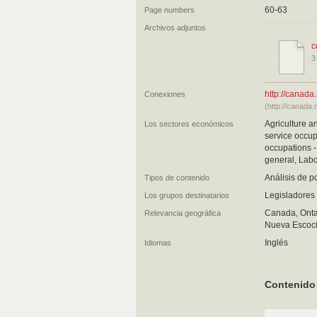
60-63
Page numbers
Archivos adjuntos
c
3
http://canad
Conexiones
(http://canada
Agriculture a
Los sectores económicos
service occup
occupations -
general, Labo
Análisis de po
Tipos de contenido
Legisladores 
Los grupos destinatarios
Canada, Ontar
Relevancia geográfica
Nueva Escoci
Inglés
Idiomas
Contenido