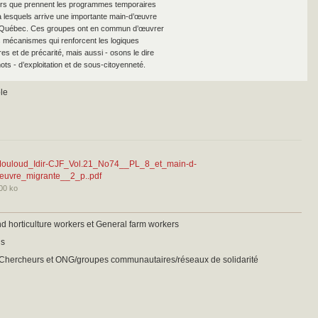
urs que prennent les programmes temporaires
via lesquels arrive une importante main-d’œuvre
 Québec. Ces groupes ont en commun d’œuvrer
les mécanismes qui renforcent les logiques
res et de précarité, mais aussi - osons le dire
ts - d’exploitation et de sous-citoyenneté.
le
ouloud_Idir-CJF_Vol.21_No74__PL_8_et_main-d-
euvre_migrante__2_p..pdf
00 ko
nd horticulture workers et General farm workers
is
, Chercheurs et ONG/groupes communautaires/réseaux de solidarité