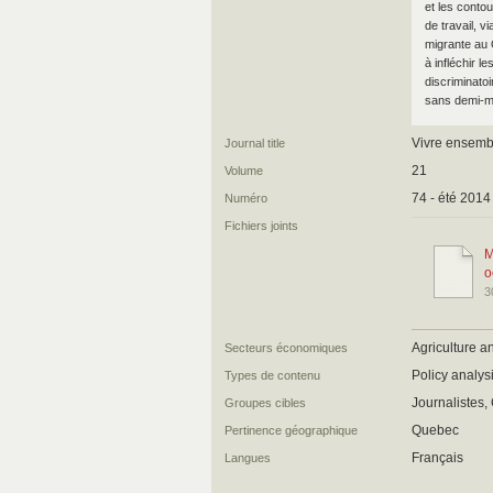
et les conto
de travail, 
migrante au
à infléchir 
discriminatoi
sans demi-mo
Vivre ensemb
Journal title
21
Volume
74 - été 2014
Numéro
Fichiers joints
M
o
3
Agriculture a
Secteurs économiques
Policy analys
Types de contenu
Journalistes
Groupes cibles
Quebec
Pertinence géographique
Français
Langues