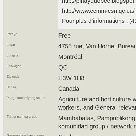
http://pinayquebec.blogspot.
http://www.ccmm-csn.qc.ca/
Pour plus d'informations : (
Presyo
Free
Lugar
4755 rue, Van Horne, Burea
Lungsod
Montréal
Lalawigan
QC
Zip code
H3W 1H8
Bansa
Canada
Pang-ekonomiyang sektor
Agriculture and horticulture
workers, and General relevan
Target na mga grupo
Mambabatas, Pampublikong
komunidad group / network 
Geographical kaugnayan