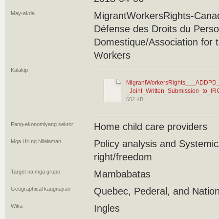
May-akda
MigrantWorkersRights-Canada
Défense des Droits du Perso
Domestique/Association for 
Workers
Kalakip
MigrantWorkersRights___ADDPD_
_Joint_Written_Submission_to_I
682 KB
Pang-ekonomiyang sektor
Home child care providers
Mga Uri ng Nilalaman
Policy analysis and Systemic/
right/freedom
Target na mga grupo
Mambabatas
Geographical kaugnayan
Quebec, Pederal, and Nation
Wika
Ingles