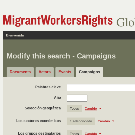
Glo
Bienvenida
Modify this search - Campaigns
Documents
Actors
Events
Campaigns
Palabras clave
Año
Selección geográfica
Todos
Cambio
Los sectores económicos
1 seleccionado
Cambio
Los grupos destinatarios
Todos
Cambio