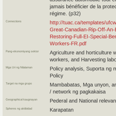
jamais bénéficier de la prote
régime. (p32)
Connections
http://tuac.ca/templates/uf
Great-Canadian-Rip-Off-An-
Restoring-Full-EI-Special-B
Workers-FR.pdf
Pang-ekonomiyang sektor
Agriculture and horticulture
workers, and Harvesting lab
Mga Uri ng Nilalaman
Policy analysis, Suporta ng
Policy
Target na mga grupo
Mambabatas, Mga unyon, a
/ network ng pagkakaisa
Geographical kaugnayan
Pederal and National releva
Spheres ng aktibidad
Karapatan