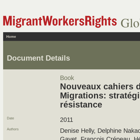
Glo
Home
Document Details
Book
Nouveaux cahiers d
Migrations: stratégi
résistance
Date
2011
Authors
Denise Helly, Delphine Nakac
Gayet, François Crépeau, Hé