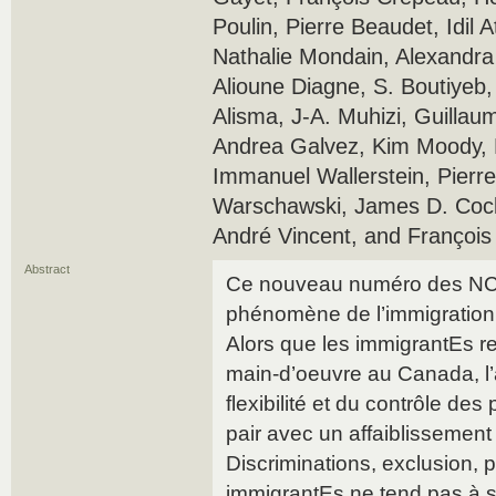
Poulin, Pierre Beaudet, Idil 
Nathalie Mondain, Alexandra P
Alioune Diagne, S. Boutiyeb
Alisma, J-A. Muhizi, Guillaum
Andrea Galvez, Kim Moody, K
Immanuel Wallerstein, Pierr
Warschawski, James D. Cock
André Vincent, and François
Abstract
Ce nouveau numéro des NCS
phénomène de l’immigratio
Alors que les immigrantEs r
main-d’oeuvre au Canada, l
flexibilité et du contrôle de
pair avec un affaiblissement 
Discriminations, exclusion, p
immigrantEs ne tend pas à s