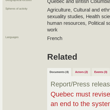
Geographical focuses
Quebec and British Columbi
Spheres of activity
Agriculture, Cultural and et
sexuality studies, Health s
human resources, Political s
work
Languages
French
Related
Documents (4)
Actors (2)
Events (3)
Report/Press relea
Quebec must revise 
an end to the syste