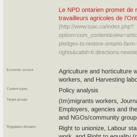
Le NPD ontarien promet de ré
travailleurs agricoles de l’Ont
(http://www.tuac.ca/index.php?
option=com_content&view=artic
pledges-to-restore-ontario-farm
rights&catid=6:directions-newsl
Economic sectors
Agriculture and horticulture
workers, and Harvesting lab
Content types
Policy analysis
Target groups
(Im)migrants workers, Journa
Employers, agencies and thei
and NGOs/community groups/
Regulation domains
Right to unionize, Labour st
work, and Right to equality (n